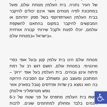
של העיר נתניה. בית העלמין מנוחת עולם, פועל
במתכונת לפיה מנוחים אשר אינם יכולים להיקבר
בבית העלמין האורתודוקסי בשל ספק יהדותם או
המבקשים להיקבר במקום בהתאם להשקפת
עולמם, יוכלו לפנות ולקבל שירותי קבורה אזרחית
בישראל «במנוחת עולם».
מנוחת עולם הינו בית עלמין קטן ובעל אופי כפרי
ואינטימי. במנוחת עולם, הושם דגש רב על רמת
פיתוח וגינון גבוהים. בית העלמין בעל אופי ‘ירוק’ –
המתוכנן ומעוצב כגן, ומשתלב עם הסביבה הירוקה
בה הוא נמצא בין שדות ופרדסים (גובל בפארק אזור
נופש מטרופוליני אילנות)
Откры
שטח
בית העלמין מתפרס על פני שטח של כ-6
דונמים בלבד ומחולק למתחמים שונים, לרבות