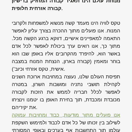
מנוחת עולם הינו תאגיד קבורה המחזיק ברישיון
קבורה אזרחית חלופית.
טקס לוויה הינו מעמד קשה מנשוא למשפחות ולקרובי
המנוח. אנו פועלים מתוך ההכרה בצורך עליון לאפשר
התאמה למאפיינים אישיים, דווקא ברגע הקשה מכל.
מתוך כך, אנו רואים ערך ביכולת לאפשר לכל אדם
באשר הוא, להיפרד מהקרובים אליו באופן שבו הוא
בוחר ומאמין (קבורה בארון, הנצחת המנוח במצבה
אישית, טקס אזרחי וכיוב’).
תפיסת העולם שלנו, נעוצה במחויבות ארוכת השנים
לקהילת תושבי נתניה ומושבות השרון, במטרה
לאפשר לכלל חבריה לממש את הזכות לקבורה
מכובדת ומכבדת, תוך בחירת האופן בו יטמנו וינציחו
את יקיריהם.
אנו פועלים מתוך מודעות, כבוד ומחויבות עמוקה
לשילוב בין זכותו של כל אדם לכבוד ולמימוש השקפת
עולמו תוך התחשבות אף בערכים ובאופי המסורתי